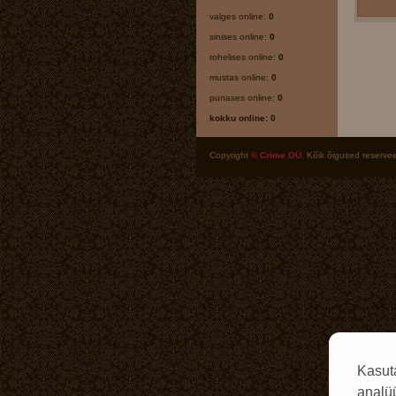
valges online:
0
sinises online:
0
rohelises online:
0
mustas online:
0
punases online:
0
kokku online: 0
Copyright
© Crime OÜ
. Kõik õigused reservee
Kasut
analüü