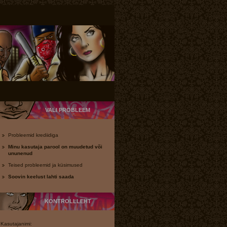
VALI PROBLEEM
Probleemid krediidiga
Minu kasutaja parool on muudetud või
ununenud
Teised probleemid ja küsimused
Soovin keelust lahti saada
KONTROLLLEHT
Kasutajanimi: