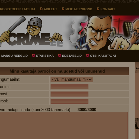
REGISTREERU TASUTA
ABILEHT
MEIE MEESKOND
KONTAKT
MÄNGU REEGLID
STATISTIKA
EDETABELID
OTSI KASUTAJAT
Minu kasutaja parool on muudetud või ununenud
ängumaailm:
animi:
post:
rool:
vid midagi lisada (kuni 3000 tähemärki):
3000
/3000