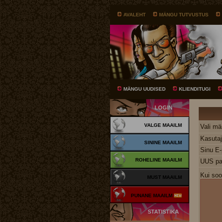
AVALEHT
MÄNGU TUTVUSTUS
MÄNGU UUDISED
KLIENDITUGI
LOGIN
VALGE MAAILM
Vali m
Kasutaj
SININE MAAILM
Sinu E-
ROHELINE MAAILM
UUS pa
Kui soo
MUST MAAILM
PUNANE MAAILM
STATISTIKA