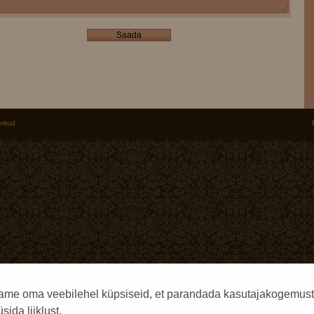
Saada
ritud.
ame oma veebilehel küpsiseid, et parandada kasutajakogemust
sida liiklust.