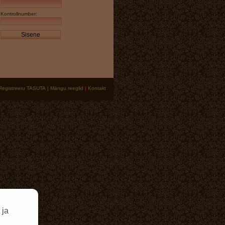
Kontrollnumber:
Sisene
Registreeru TASUTA
|
Mängu reeglid
|
Kontakt
 ja