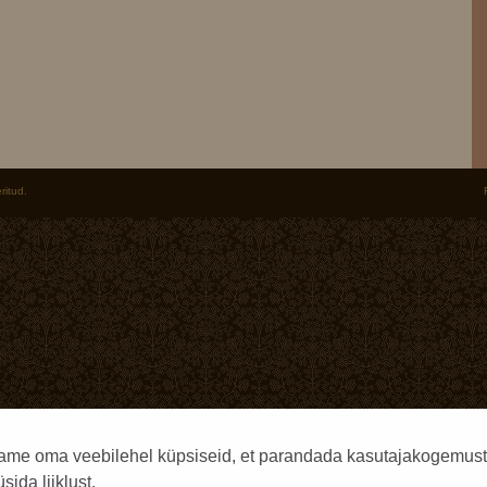
ritud.
ame oma veebilehel küpsiseid, et parandada kasutajakogemust
sida liiklust.