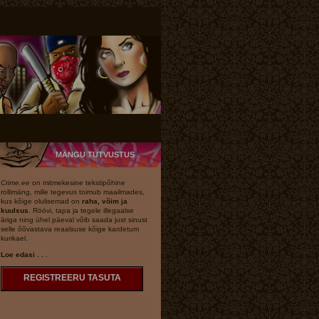
MÄNGU TUTVUSTUS
Crime.ee
on mitmekesine tekstipõhine
rollimäng, mille tegevus toimub maailmades,
kus kõige olulisemad on
raha, võim ja
kuulsus
. Röövi, tapa ja tegele illegaalse
äriga ning ühel päeval võib saada just sinust
selle õõvastava reaalsuse kõige kardetum
kurikael.
Loe edasi . . .
REGISTREERU TASUTA