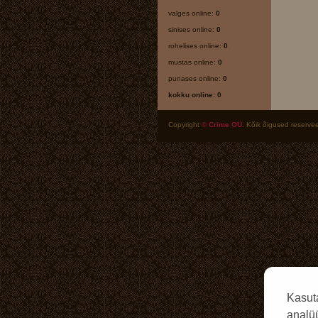
valges online:
0
sinises online:
0
rohelises online:
0
mustas online:
0
punases online:
0
kokku online: 0
Copyright
© Crime OÜ
. Kõik õigused reservee
Kasut
analüü