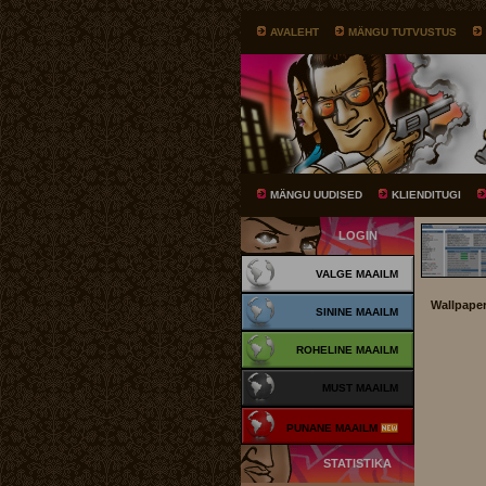
AVALEHT
MÄNGU TUTVUSTUS
MÄNGU UUDISED
KLIENDITUGI
LOGIN
VALGE MAAILM
Wallpaper
SININE MAAILM
ROHELINE MAAILM
MUST MAAILM
PUNANE MAAILM
STATISTIKA