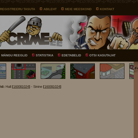
REGISTREERU TASUTA
ABILEHT
MEIE MEESKOND
KONTAKT
MÄNGU REEGLID
STATISTIKA
EDETABELID
OTSI KASUTAJAT
id:
Hall
[
1600
|
1024
]
- Sinine
[
1600
|
1024
]